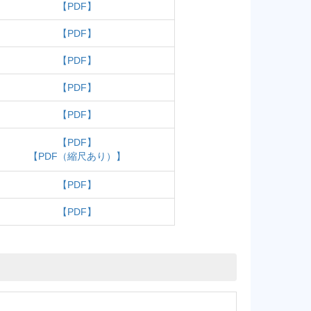
【PDF】
【PDF】
【PDF】
【PDF】
【PDF】
【PDF】
【PDF（縮尺あり）】
【PDF】
【PDF】