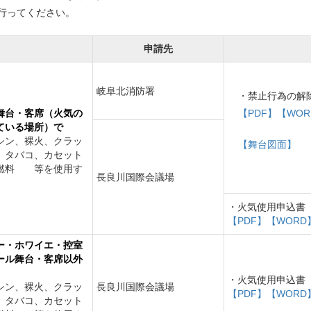
行ってください。
申請先
岐阜北消防署
・禁止行為の解
舞台・客席（火気の
【PDF】
【WOR
ている場所）
で
シン、裸火、クラッ
【舞台図面】
、タバコ、カセット
燃料 等を使用す
長良川国際会議場
・火気使用申込書
【PDF】
【WORD
ー・ホワイエ・控室
ール舞台・客席以外
・火気使用申込書
シン、裸火、クラッ
長良川国際会議場
【PDF】
【WORD
、タバコ、カセット