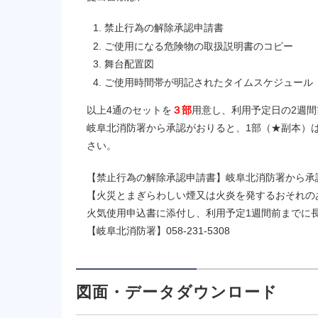
禁止行為の解除承認申請書
ご使用になる危険物の取扱説明書のコピー
舞台配置図
ご使用時間帯が明記されたタイムスケジュール
以上4通のセットを
３部
用意し、利用予定日の2週
岐阜北消防署から承認がおりると、1部（★副本）
さい。
【禁止行為の解除承認申請書】岐阜北消防署から承
【火災とまぎらわしい煙又は火炎を発するおそれの
火気使用申込書に添付し、利用予定1週間前までに
【岐阜北消防署】058-231-5308
図面・データダウンロード