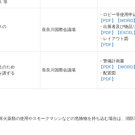
 等
・ロビー等使用申
【PDF】
【WORD
スの
・出展者及び物品
長良川国際会議場
【PDF】
【EXCEL
・レイアウト図
【PDF】
・警備計画書
止のため
【PDF】
【WORD
長良川国際会議場
を講ずる
・配置図
【PDF】
等火薬類の使用やスモークマシンなどの危険物を持ち込む場合は、消防