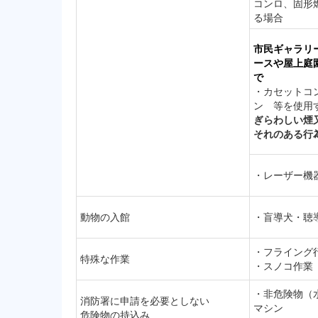
コンロ、固形
る場合
市民ギャラリ
ースや屋上庭
で
・カセットコ
ン 等を使用
ぎらわしい煙
それのある行
・レーザー機器
動物の入館
・盲導犬・聴
・フライング
特殊な作業
・スノコ作業
・非危険物（
消防署に申請を必要としない
マシン
危険物の持込み