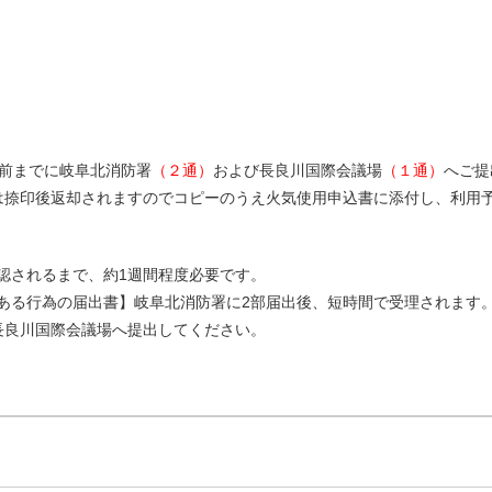
間前までに岐阜北消防署
（２通）
および長良川国際会議場
（１通）
へご提
は捺印後返却されますのでコピーのうえ火気使用申込書に添付し、利用
認されるまで、約1週間程度必要です。
ある行為の届出書】岐阜北消防署に2部届出後、短時間で受理されます
長良川国際会議場へ提出してください。