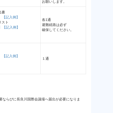
お願いします。
込書
】
【記入例】
各1通
リスト
避難経路は必ず
】
【記入例】
確保してください。
】
【記入例】
１通
署ならびに長良川国際会議場へ届出が必要になりま