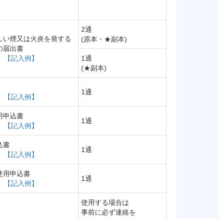
2通
しい煙又は火炎を発する
(原本・★副本)
の届出書
】
【記入例】
1通
(★副本)
1通
】
【記入例】
用申込書
1通
】
【記入例】
込書
1通
】
【記入例】
使用申込書
1通
】
【記入例】
使用する場合は
事前に必ず連絡を