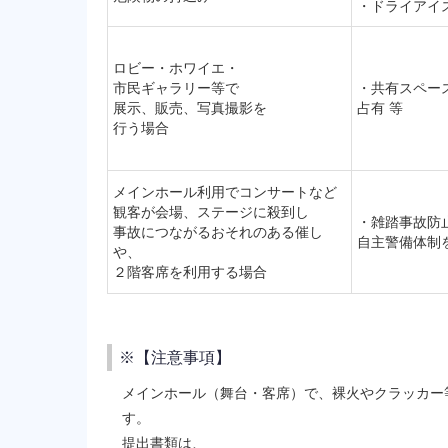
・ドライアイス
ロビー・ホワイエ・
市民ギャラリー等で
・共有スペー
展示、販売、写真撮影を
占有 等
行う場合
メインホール利用でコンサートなど
観客が会場、ステージに殺到し
・雑踏事故防
事故につながるおそれのある催し
自主警備体制
や、
２階客席を利用する場合
※【注意事項】
メインホール（舞台・客席）で、裸火やクラッカー
す。
提出書類は、