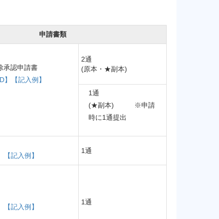
申請書類
2通
除承認申請書
(原本・★副本)
D】
【記入例】
1通
(★副本) ※申請
時に1通提出
1通
】
【記入例】
1通
】
【記入例】