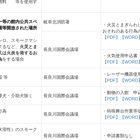
燃料 等を使用す
ー等の館内公共スペ
岐阜北消防署
・火災とまぎらわ
園等開放された場所
おそれのある行為
【PDF】
【WORD
ンロ、スモークマシ
するなど、
火災とま
長良川国際会議場
又は火炎を発するお
・火気使用申込書
為
をする場合
【PDF】
【WORD
・レーザー機器使
 等
長良川国際会議場
【PDF】
【WORD
・動物の入館 申
導犬・介助犬除く
長良川国際会議場
【PDF】
【WORD
行為
・特殊舞台作業等
長良川国際会議場
【PDF】
【WORD
水溶性）のスモーク
長良川国際会議場
・申請書類なし