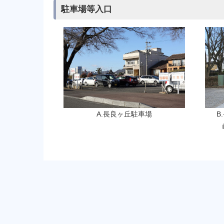
駐車場等入口
B
A.長良ヶ丘駐車場