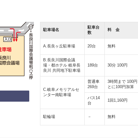
駐車台
駐車場名
料 金
数
A.長良ヶ丘駐車場
20台
無料
B.長良川国際会議
場・都ホテル 岐阜長
189台
30分 100円
良川 共同地下駐車場
普通車
3時間まで 100円
269台
とに100円加算
C.岐阜メモリアルセ
ンター南駐車場
バス14
1回1,160円
台
駐輪場
－
無料