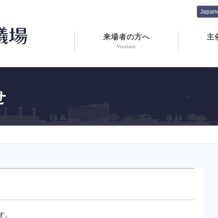
来場者の方へ
主
Visitors
せ
す。