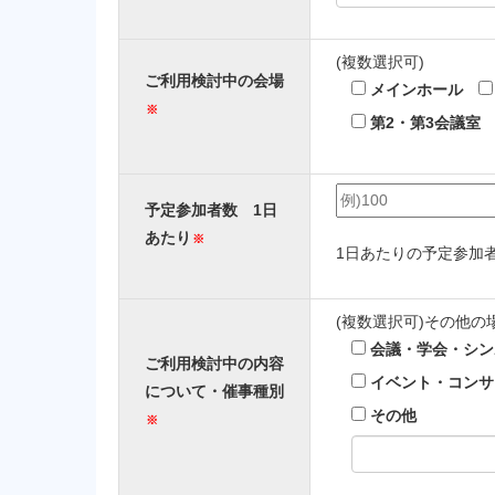
(複数選択可)
ご利用検討中の会場
メインホール
※
第2・第3会議室
予定参加者数
1日
あたり
※
1日あたりの予定参加
(複数選択可)その他
会議・学会・シン
ご利用検討中の内容
イベント・コンサ
について・
催事種別
その他
※