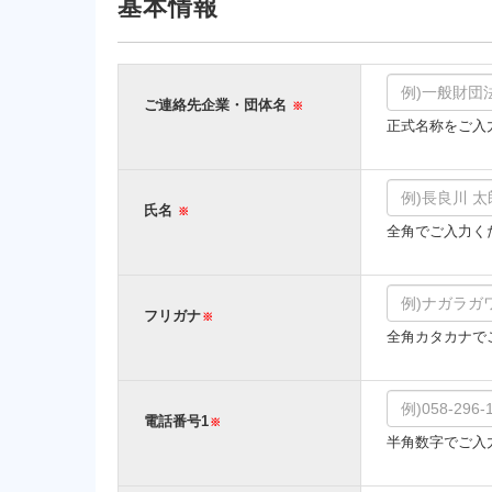
基本情報
ご連絡先企業・団体名
※
正式名称をご入
氏名
※
全角でご入力く
フリガナ
※
全角カタカナで
電話番号1
※
半角数字でご入