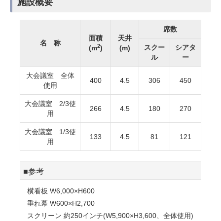
施設概要
席数
面積
天井
名 称
2
スクー
シアタ
(m
)
(m)
ル
ー
大会議室 全体
400
4.5
306
450
使用
大会議室 2/3使
266
4.5
180
270
用
大会議室 1/3使
133
4.5
81
121
用
■参考
横看板 W6,000×H600
垂れ幕 W600×H2,700
スクリーン 約250インチ(W5,900×H3,600、全体使用)