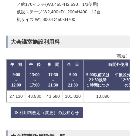
／約170インチ(W3,455×H2,590、1/3使用)
仮設ステージ W2,400×D1,200×H400 12台
机サイズ W1,800×D450×H700
大会議室施設利用料
（税込）
午 前
午 後
夜 間
全 日
時間外使用
9:00
13:00
17:30
9:00
9:00以前又は
午後区分に
～
～
～
～
21:30以降
12:30～1
12:00
17:00
21:30
21:30
１時間につき
の30
27,130
43,580
43,580
101,820
10,890
利用料改定（変更）のお知らせ